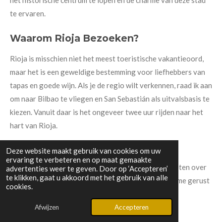
het historische centrum te lopen en de charme van deze stad
te ervaren.
Waarom Rioja Bezoeken?
Rioja is misschien niet het meest toeristische vakantieoord,
maar het is een geweldige bestemming voor liefhebbers van
tapas en goede wijn. Als je de regio wilt verkennen, raad ik aan
om naar Bilbao te vliegen en San Sebastián als uitvalsbasis te
kiezen. Vanuit daar is het ongeveer twee uur rijden naar het
hart van Rioja.
Deze website maakt gebruik van cookies om uw
ervaring te verbeteren en op maat gemaakte
Ben je nieuwsgierig naar de wijnen of wil je meer weten over
advertenties weer te geven. Door op ‘Accepteren’
te klikken, gaat u akkoord met het gebruik van alle
mijn reis? Laat het me weten in een reactie of stuur me gerust
cookies.
een DM op social media. ¡Salud! 🍷
Afwijzen
Accepteren
F
I