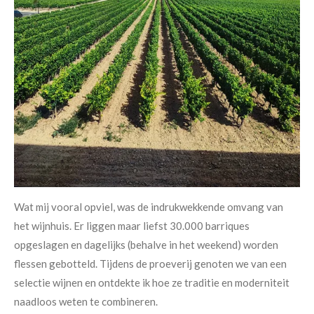
Wat mij vooral opviel, was de indrukwekkende omvang van
het wijnhuis. Er liggen maar liefst 30.000 barriques
opgeslagen en dagelijks (behalve in het weekend) worden
flessen gebotteld. Tijdens de proeverij genoten we van een
selectie wijnen en ontdekte ik hoe ze traditie en moderniteit
naadloos weten te combineren.