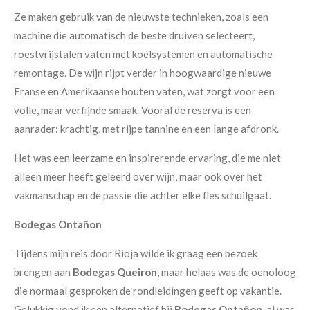
Ze maken gebruik van de nieuwste technieken, zoals een
machine die automatisch de beste druiven selecteert,
roestvrijstalen vaten met koelsystemen en automatische
remontage. De wijn rijpt verder in hoogwaardige nieuwe
Franse en Amerikaanse houten vaten, wat zorgt voor een
volle, maar verfijnde smaak. Vooral de reserva is een
aanrader: krachtig, met rijpe tannine en een lange afdronk.
Het was een leerzame en inspirerende ervaring, die me niet
alleen meer heeft geleerd over wijn, maar ook over het
vakmanschap en de passie die achter elke fles schuilgaat.
Bodegas Ontañon
Tijdens mijn reis door Rioja wilde ik graag een bezoek
brengen aan
Bodegas Queiron
, maar helaas was de oenoloog
die normaal gesproken de rondleidingen geeft op vakantie.
Gelukkig vond ik een alternatief bij
Bodegas Ontañon
, al was