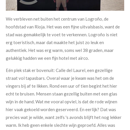
We verbleven net buiten het centrum van Logroño, de
hoofdstad van Rioja. Het was een fijne uitvalsbasis, want de
stad was gemakkelijk te voet te verkennen. Logroño is niet
erg toeristisch, maar dat maakte het juist zo leuk en
authentiek. Het was erg warm, soms wel 38 graden, maar
gelukkig hadden we een fijn hotel met airco.
Eén plek stak er bovenuit: Calle del Laurel, een gezellige
straat vol tapasbars. Overal waar je kwam was het om de
vingers bij af te likken. Rond een uur of tien begint het hier
echt te bruisen. Mensen staan gezellig buiten met een glas
wijn in de hand. Wat me vooral opviel, is dat de rode wijnen
hier vaak gekoeld worden geserveerd. En eerlijk? Dat was
precies wat je wilde, want zelfs 's avonds blijft het nog lekker
warm. Ik heb geen enkele slechte wijn geproefd. Alles was