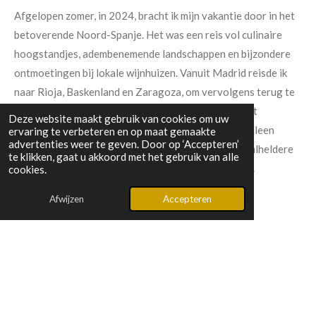
Afgelopen zomer, in 2024, bracht ik mijn vakantie door in het
betoverende Noord-Spanje. Het was een reis vol culinaire
hoogstandjes, adembenemende landschappen en bijzondere
ontmoetingen bij lokale wijnhuizen. Vanuit Madrid reisde ik
naar Rioja, Baskenland en Zaragoza, om vervolgens terug te
keren naar de hoofdstad. In deze blog begin ik bij het
Deze website maakt gebruik van cookies om uw
noordelijkste deel van mijn reis: een regio die niet alleen
ervaring te verbeteren en op maat gemaakte
advertenties weer te geven. Door op ‘Accepteren’
bekend staat om zijn uitgestrekte stranden en kristalheldere
te klikken, gaat u akkoord met het gebruik van alle
zee, maar ook om zijn unieke charme en gastvrijheid.
cookies.
Lees meer »
Afwijzen
Accepteren
© 2025 - 2026 vino-et.nl
Powered by
JouwWeb