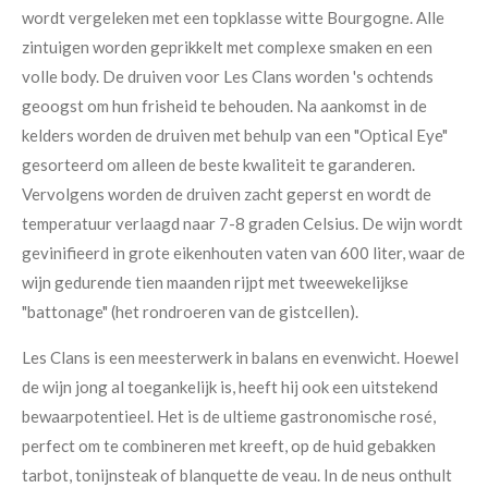
wordt vergeleken met een topklasse witte Bourgogne. Alle
zintuigen worden geprikkelt met complexe smaken en een
volle body. De druiven voor Les Clans worden 's ochtends
geoogst om hun frisheid te behouden. Na aankomst in de
kelders worden de druiven met behulp van een "Optical Eye"
gesorteerd om alleen de beste kwaliteit te garanderen.
Vervolgens worden de druiven zacht geperst en wordt de
temperatuur verlaagd naar 7-8 graden Celsius. De wijn wordt
gevinifieerd in grote eikenhouten vaten van 600 liter, waar de
wijn gedurende tien maanden rijpt met tweewekelijkse
"battonage" (het rondroeren van de gistcellen).
Les Clans is een meesterwerk in balans en evenwicht. Hoewel
de wijn jong al toegankelijk is, heeft hij ook een uitstekend
bewaarpotentieel. Het is de ultieme gastronomische rosé,
perfect om te combineren met kreeft, op de huid gebakken
tarbot, tonijnsteak of blanquette de veau. In de neus onthult