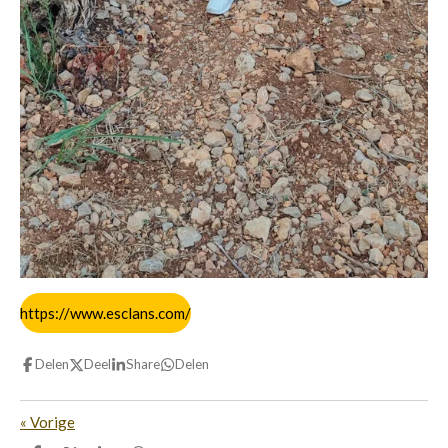
https://www.esclans.com/
Delen
Deel
Share
Delen
«
Vorige