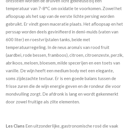
ontstelen worden de druiven licht gekneusd bij een
temperatuur van 7-8°C om oxidatie te voorkomen. Zowel het
afloopsap als het sap van de eerste lichte persing worden
gebruikt. Er vindt geen maceratie plaats. Het afloopsap en het
perssap worden deels gevinifieerd in demi-muids (vaten van
600 liter) en roestvrijstalen tanks, beide met
temperatuurregeling. In de neus aroma’s van rood fruit
(aardbei, rode bessen, framboos), citroen, citroenzeste, perzik,
abrikoos, meloen, bloesem, milde specerijen en een toets van
vanille. De wijn heeft een medium body met een elegante,
soms zijdezachte textuur. Er is een goede balans tussen de
frisse zuren die de wijn energie geven en de rondeur die voor
mondvulling zorgt. De afdronk is lang en wordt gekenmerkt
door zowel fruitige als zilte elementen.
Les Clans
Een uitzonderlijke, gastronomische rosé die vaak