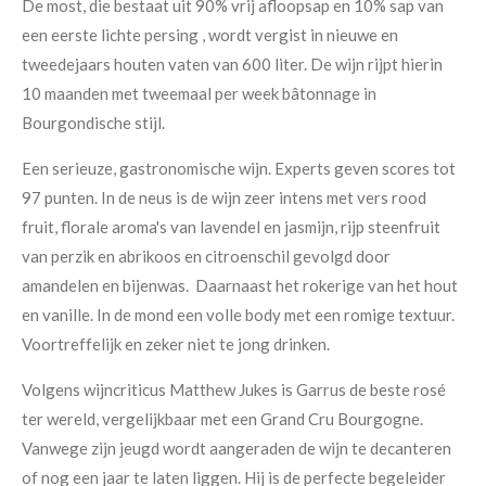
De most, die bestaat uit 90% vrij afloopsap en 10% sap van
een eerste lichte persing , wordt vergist in nieuwe en
tweedejaars houten vaten van 600 liter. De wijn rijpt hierin
10 maanden met tweemaal per week bâtonnage in
Bourgondische stijl.
Een serieuze, gastronomische wijn. Experts geven scores tot
97 punten. In de neus is de wijn zeer intens met vers rood
fruit, florale aroma's van lavendel en jasmijn, rijp steenfruit
van perzik en abrikoos en citroenschil gevolgd door
amandelen en bijenwas. Daarnaast het rokerige van het hout
en vanille. In de mond een volle body met een romige textuur.
Voortreffelijk en zeker niet te jong drinken.
Volgens wijncriticus Matthew Jukes is Garrus de beste rosé
ter wereld, vergelijkbaar met een Grand Cru Bourgogne.
Vanwege zijn jeugd wordt aangeraden de wijn te decanteren
of nog een jaar te laten liggen. Hij is de perfecte begeleider